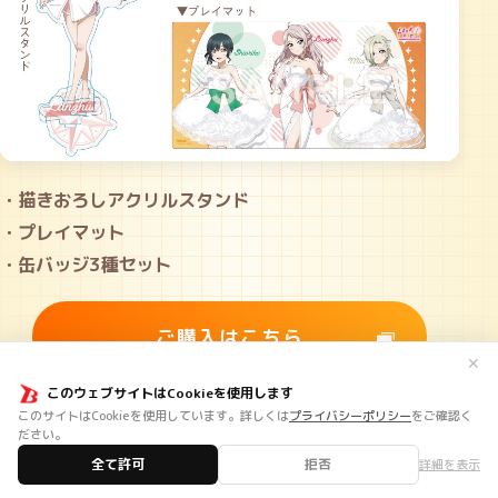
・描きおろしアクリルスタンド
・プレイマット
・缶バッジ3種セット
ご購入はこちら
✕
このウェブサイトはCookieを使用します
このサイトはCookieを使用しています。詳しくは
プライバシーポリシー
をご確認く
ださい。
全て許可
拒否
詳細を表示